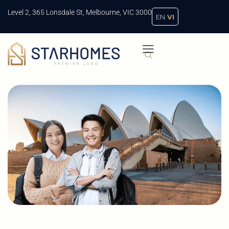
Level 2, 365 Lonsdale St, Melbourne, VIC 3000
EN
VI