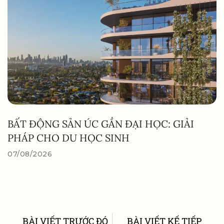
BẤT ĐỘNG SẢN ÚC GẦN ĐẠI HỌC: GIẢI
PHÁP CHO DU HỌC SINH
07/08/2026
BÀI VIẾT TRƯỚC ĐÓ
BÀI VIẾT KẾ TIẾP