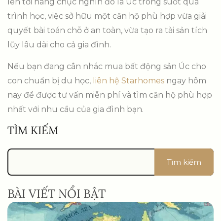
lên tới hàng chục nghìn đô la Úc trong suốt quá
trình học, việc sở hữu một căn hộ phù hợp vừa giải
quyết bài toán chỗ ở an toàn, vừa tạo ra tài sản tích
lũy lâu dài cho cả gia đình.
Nếu bạn đang cân nhắc mua bất động sản Úc cho
con chuẩn bị du học,
liên hệ Starhomes
ngay hôm
nay để được tư vấn miễn phí và tìm căn hộ phù hợp
nhất với nhu cầu của gia đình bạn.
TÌM KIẾM
Tìm kiếm
BÀI VIẾT NỔI BẬT