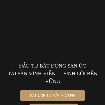
ĐẦU TƯ BẤT ĐỘNG SẢN ÚC
TÀI SẢN VĨNH VIỄN — SINH LỜI BỀN
VỮNG
ĐẶT LỊCH TƯ VẤN MIỄN PHÍ