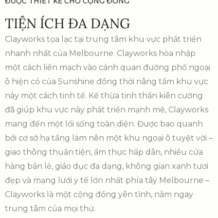
ĐƯỢC THIẾT KẾ CHO CỘNG ĐỒNG
TIỆN ÍCH ĐA DẠNG
Clayworks tọa lạc tại trung tâm khu vực phát triển
nhanh nhất của Melbourne. Clayworks hòa nhập
một cách liền mạch vào cảnh quan đường phố ngoại
ô hiện có của Sunshine đồng thời nâng tầm khu vực
này một cách tinh tế. Kế thừa tinh thần kiên cường
đã giúp khu vực này phát triển mạnh mẽ, Clayworks
mang đến một lối sống toàn diện. Được bao quanh
bởi cơ sở hạ tầng làm nên một khu ngoại ô tuyệt vời –
giao thông thuận tiện, ẩm thực hấp dẫn, nhiều cửa
hàng bán lẻ, giáo dục đa dạng, không gian xanh tươi
đẹp và mạng lưới y tế lớn nhất phía tây Melbourne –
Clayworks là một cộng đồng yên tĩnh, nằm ngay
trung tâm của mọi thứ.