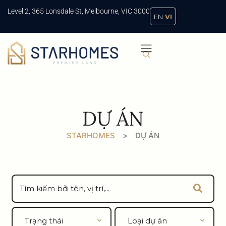
Level 2, 365 Lonsdale St, Melbourne, VIC 3000
EN
VI
DỰ ÁN
STARHOMES
>
DỰ ÁN