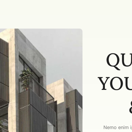
QU
YO
Nemo enim ip