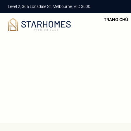
Level 2, 365 Lonsdale St, Melbourne, VIC 3000
TRANG CHỦ