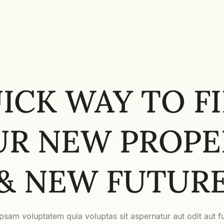
ICK WAY TO F
UR NEW PROPE
& NEW FUTUR
sam voluptatem quia voluptas sit aspernatur aut odit aut fu