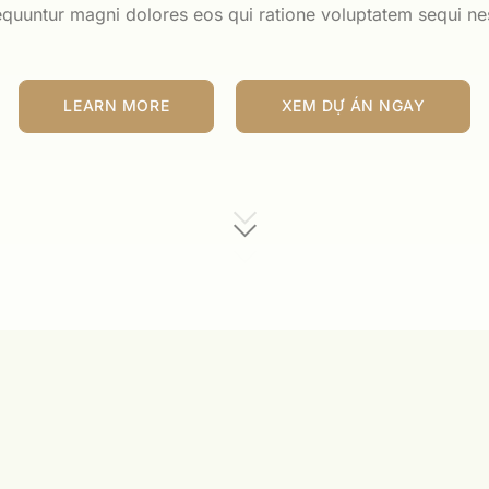
quuntur magni dolores eos qui ratione voluptatem sequi ne
LEARN MORE
XEM DỰ ÁN NGAY
LEARN MORE
XEM DỰ ÁN NGAY