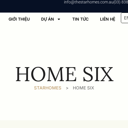
info@thestarhomes.com.au
(03) 83
E
GIỚI THIỆU
DỰ ÁN
TIN TỨC
LIÊN HỆ
HOME SIX
STARHOMES
>
HOME SIX