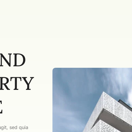
IND
RTY
E
git, sed quia