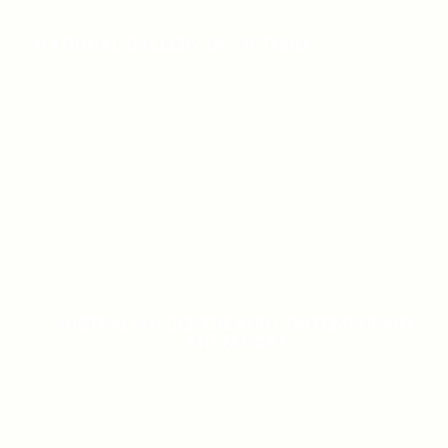
NATIONAL GALLERY OF VICTORIA
AUSTRALIAN CENTRE FOR CONTEMPORARY
ART (ACCA)