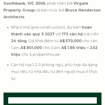
Southbank, VIC 3006
, phát triển bởi
Virgate
Property Group
và kiến trúc bởi
Bruce Henderson
Architects
Nhà ở mới (pre‑construction), dự kiến
hoàn
thành vào quý 3 2027
với
173 căn hộ
trải trên
24 tầng
. Giá khởi điểm từ
A$ 570,000
cho căn
1‑pn,
A$ 801,000
cho 2‑pn,
A$ 1.86 triệu – 2.52
triệu
cho 3‑pn/penthouse
Căn hộ loại 1‑2‑3 phòng ngủ, phù hợp đa dạng
mục tiêu từ nhà đầu tư đến người mua ở thực
sự.