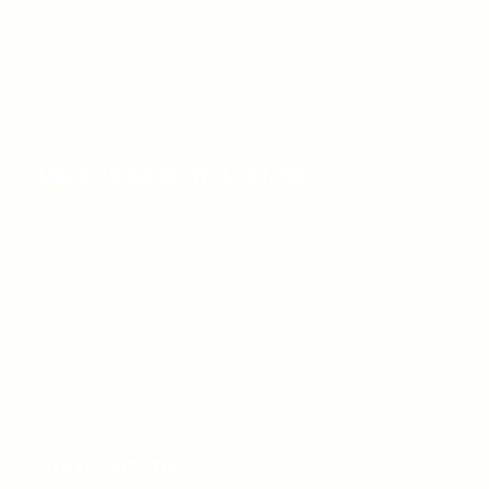
MELBOURNE RECITAL CENTRE
STATE THEATRE