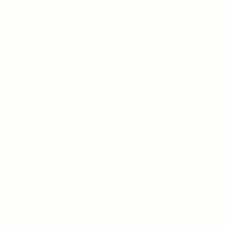
MELBOURNE UNIVERSITY (Khoa Mỹ thuật & Âm
nhạc)