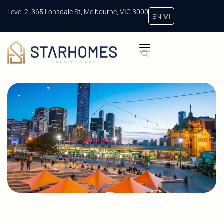
Level 2, 365 Lonsdale St, Melbourne, VIC 3000
EN
VI