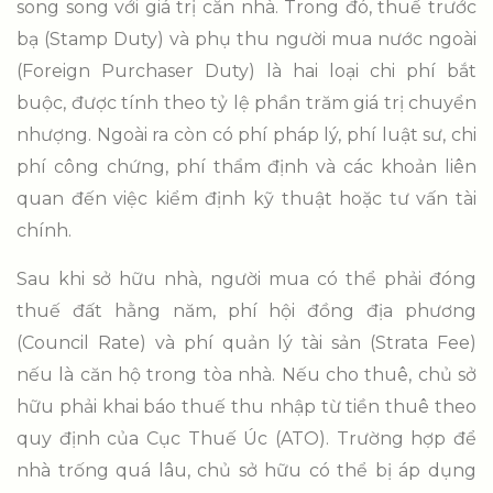
song song với giá trị căn nhà. Trong đó, thuế trước
bạ (Stamp Duty) và phụ thu người mua nước ngoài
(Foreign Purchaser Duty) là hai loại chi phí bắt
buộc, được tính theo tỷ lệ phần trăm giá trị chuyển
nhượng. Ngoài ra còn có phí pháp lý, phí luật sư, chi
phí công chứng, phí thẩm định và các khoản liên
quan đến việc kiểm định kỹ thuật hoặc tư vấn tài
chính.
Sau khi sở hữu nhà, người mua có thể phải đóng
thuế đất hằng năm, phí hội đồng địa phương
(Council Rate) và phí quản lý tài sản (Strata Fee)
nếu là căn hộ trong tòa nhà. Nếu cho thuê, chủ sở
hữu phải khai báo thuế thu nhập từ tiền thuê theo
quy định của Cục Thuế Úc (ATO). Trường hợp để
nhà trống quá lâu, chủ sở hữu có thể bị áp dụng