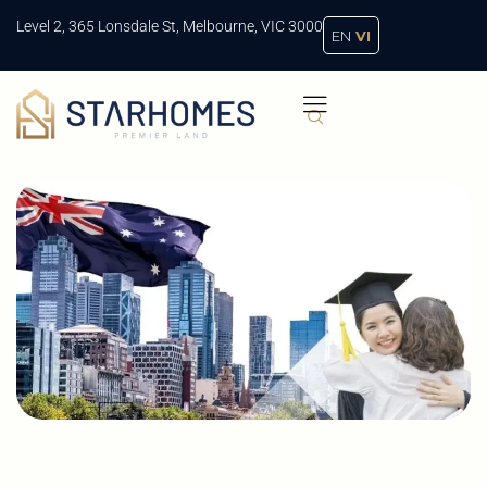
Level 2, 365 Lonsdale St, Melbourne, VIC 3000
EN
VI