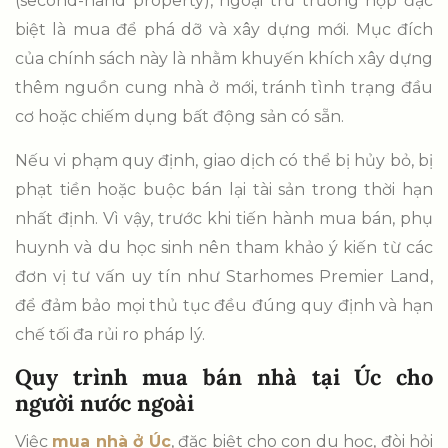
(second-hand property), ngoại trừ trường hợp đặc
biệt là mua để phá dỡ và xây dựng mới. Mục đích
của chính sách này là nhằm khuyến khích xây dựng
thêm nguồn cung nhà ở mới, tránh tình trạng đầu
cơ hoặc chiếm dụng bất động sản có sẵn.
Nếu vi phạm quy định, giao dịch có thể bị hủy bỏ, bị
phạt tiền hoặc buộc bán lại tài sản trong thời hạn
nhất định. Vì vậy, trước khi tiến hành mua bán, phụ
huynh và du học sinh nên tham khảo ý kiến từ các
đơn vị tư vấn uy tín như Starhomes Premier Land,
để đảm bảo mọi thủ tục đều đúng quy định và hạn
chế tối đa rủi ro pháp lý.
Quy trình mua bán nhà tại Úc cho
người nước ngoài
Việc
mua nhà ở Úc
, đặc biệt cho con du học, đòi hỏi