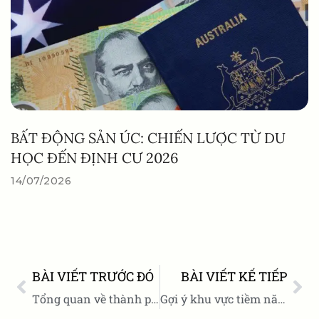
BẤT ĐỘNG SẢN ÚC: CHIẾN LƯỢC TỪ DU
HỌC ĐẾN ĐỊNH CƯ 2026
14/07/2026
BÀI VIẾT TRƯỚC ĐÓ
BÀI VIẾT KẾ TIẾP
Tổng quan về thành phố Melbourne ở Úc – Trung tâm văn hoá, giáo dục và phát triển hàng đầu
Gợi ý khu vực tiềm năng mua nhà ở Melbourne cho người Việt