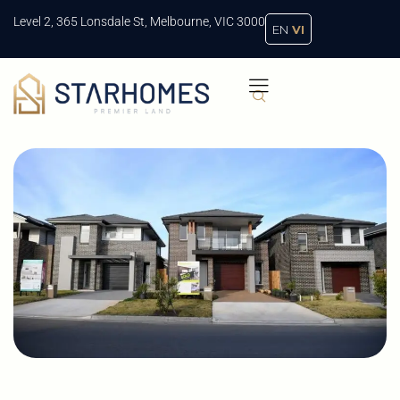
Level 2, 365 Lonsdale St, Melbourne, VIC 3000
EN
VI