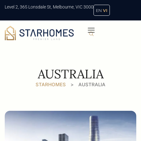
Level 2, 365 Lonsdale St, Melbourne, VIC 3000
EN
VI
AUSTRALIA
STARHOMES
>
AUSTRALIA