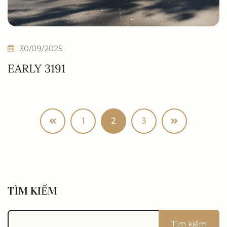
30/09/2025
EARLY 3191
1
2
3
TÌM KIẾM
Tìm kiếm