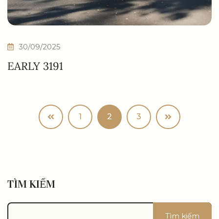
30/09/2025
EARLY 3191
1
2
3
TÌM KIẾM
Tìm kiếm