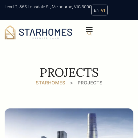
Level 2, 365 Lonsdale St, Melbourne, VIC 3000
EN
VI
PROJECTS
STARHOMES
>
PROJECTS