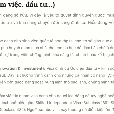
àm việc, đầu tư…)
nh đang sở hữu, vì đây là yếu tố quyết định quyền được mu
lưu trú và khả năng chuyển đổi sang định cư. Hiểu đúng về 
c dành cho sinh viên quốc tế học tập tại các cơ sở giáo dục đ
u phụ huynh chọn mua nhà cho con du học để đảm bảo chỗ ở ổn đ
 hỗ trợ trong việc chứng minh khả năng tài chính hoặc kế hoạc
nnovation & Investment):
Visa định cư Úc diện đầu tư – kinh do
g trú). Đây là chương trình dành cho những cá nhân có năng lực
iên cần được bang hoặc vùng lãnh thổ bảo lãnh, chứng minh tà
làm việc là nhóm visa dành cho người lao động có tay nghề ho
c loại phổ biến gồm Skilled Independent Visa (Subclass 189), S
(Subclass 482). Người sở hữu visa này thường có điều kiện ổn 