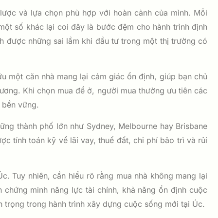
 lược và lựa chọn phù hợp với hoàn cảnh của mình. Mỗi
một số khác lại coi đây là bước đệm cho hành trình định
nh được những sai lầm khi đầu tư trong một thị trường có
 hữu một căn nhà mang lại cảm giác ổn định, giúp bạn chủ
phương. Khi chọn mua để ở, người mua thường ưu tiên các
à bền vững.
 Những thành phố lớn như Sydney, Melbourne hay Brisbane
 tính toán kỹ về lãi vay, thuế đất, chi phí bảo trì và rủi
Úc. Tuy nhiên, cần hiểu rõ rằng mua nhà không mang lại
ch chứng minh năng lực tài chính, khả năng ổn định cuộc
trọng trong hành trình xây dựng cuộc sống mới tại Úc.