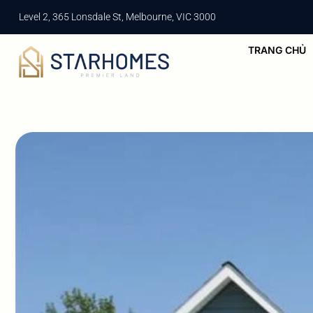
Level 2, 365 Lonsdale St, Melbourne, VIC 3000
TRANG CHỦ