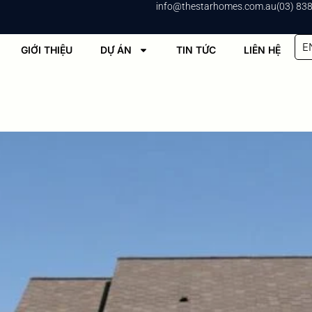
info@thestarhomes.com.au
(03) 83
E
GIỚI THIỆU
DỰ ÁN
TIN TỨC
LIÊN HỆ