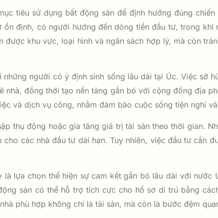
 mục tiêu sử dụng bất động sản để định hướng đúng chiến
 ổn định, có người hướng đến dòng tiền đầu tư, trong khi 
ọn được khu vực, loại hình và ngân sách hợp lý, mà còn trá
i những người có ý định sinh sống lâu dài tại Úc. Việc sở
huê nhà, đồng thời tạo nền tảng gắn bó với cộng đồng địa 
 việc và dịch vụ công, nhằm đảm bảo cuộc sống tiện nghi v
p thụ động hoặc gia tăng giá trị tài sản theo thời gian.
cho các nhà đầu tư dài hạn. Tuy nhiên, việc đầu tư cần được
 là lựa chọn thể hiện sự cam kết gắn bó lâu dài với nước 
động sản có thể hỗ trợ tích cực cho hồ sơ di trú bằng cá
hà phù hợp không chỉ là tài sản, mà còn là bước đệm quan 