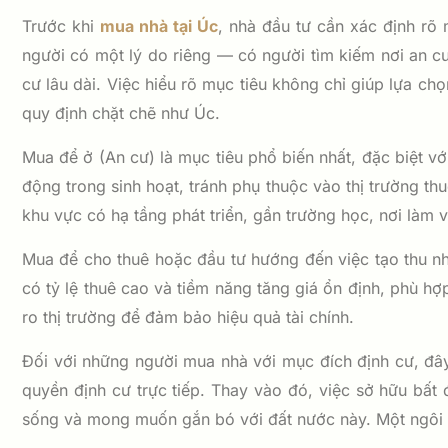
Trước khi
mua nhà tại Úc
, nhà đầu tư cần xác định rõ
người có một lý do riêng — có người tìm kiếm nơi an cư
cư lâu dài. Việc hiểu rõ mục tiêu không chỉ giúp lựa ch
quy định chặt chẽ như Úc.
Mua để ở (An cư) là mục tiêu phổ biến nhất, đặc biệt vớ
động trong sinh hoạt, tránh phụ thuộc vào thị trường t
khu vực có hạ tầng phát triển, gần trường học, nơi làm
Mua để cho thuê hoặc đầu tư hướng đến việc tạo thu nhậ
có tỷ lệ thuê cao và tiềm năng tăng giá ổn định, phù hợp 
ro thị trường để đảm bảo hiệu quả tài chính.
Đối với những người mua nhà với mục đích định cư, đây
quyền định cư trực tiếp. Thay vào đó, việc sở hữu bất 
sống và mong muốn gắn bó với đất nước này. Một ngôi n