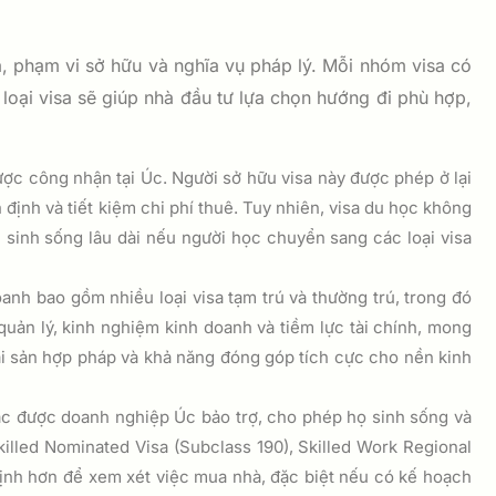
a, phạm vi sở hữu và nghĩa vụ pháp lý. Mỗi nhóm visa có
loại visa sẽ giúp nhà đầu tư lựa chọn hướng đi phù hợp,
ược công nhận tại Úc. Người sở hữu visa này được phép ở lại
ịnh và tiết kiệm chi phí thuê. Tuy nhiên, visa du học không
h sinh sống lâu dài nếu người học chuyển sang các loại visa
anh bao gồm nhiều loại visa tạm trú và thường trú, trong đó
 quản lý, kinh nghiệm kinh doanh và tiềm lực tài chính, mong
i sản hợp pháp và khả năng đóng góp tích cực cho nền kinh
ặc được doanh nghiệp Úc bảo trợ, cho phép họ sinh sống và
killed Nominated Visa (Subclass 190), Skilled Work Regional
định hơn để xem xét việc mua nhà, đặc biệt nếu có kế hoạch