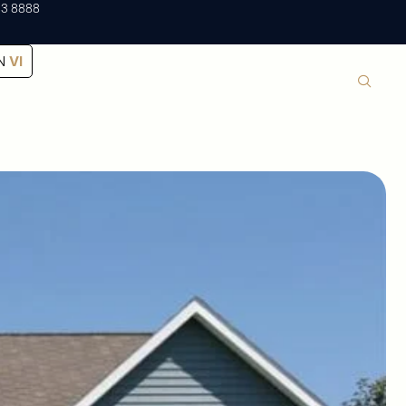
83 8888
N
VI