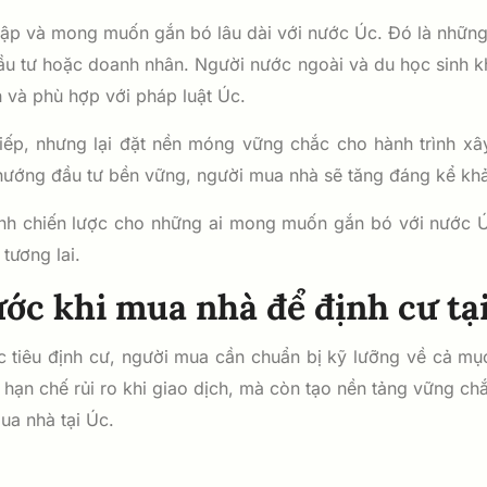
 lập và mong muốn gắn bó lâu dài với nước Úc. Đó là những 
đầu tư hoặc doanh nhân. Người nước ngoài và du học sinh 
 và phù hợp với pháp luật Úc.
ếp, nhưng lại đặt nền móng vững chắc cho hành trình xâ
h hướng đầu tư bền vững, người mua nhà sẽ tăng đáng kể kh
ính chiến lược cho những ai mong muốn gắn bó với nước Ú
tương lai.
ớc khi mua nhà để định cư tạ
tiêu định cư, người mua cần chuẩn bị kỹ lưỡng về cả mục t
 hạn chế rủi ro khi giao dịch, mà còn tạo nền tảng vững chắ
ua nhà tại Úc.